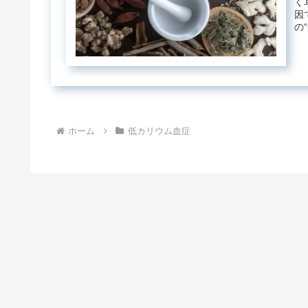
く
因
の
お..
ホーム
低カリウム血症