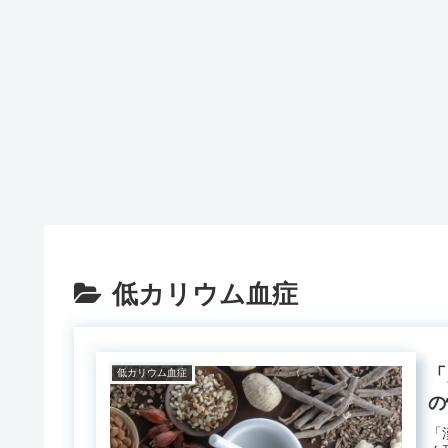
低カリウム血症
「
低カリウム血症
の
「