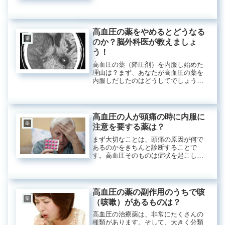
「先生、お薬いただけますか？」とい
う方と、そこそこの症状があっても、
「先生、お薬は副作用が怖いから飲み
たくないです！」という感じですね。
高血圧の薬をやめるとどうなる
どち...
薬
のか？脳外科医が教えましょ
う！
高血圧の薬（降圧剤）を内服し始めた
理由は？まず、あなたが高血圧の薬を
内服しだしたのはどうしてでしょう
か？次のような場合が考えられます。
会社の健康診断を受けたところ高血圧
を指摘された。 風邪とか発熱でかかり
つけ医を受診した時に高血圧を指摘
高血圧の人が頭痛の時に内服に
さ...
薬
注意を要する薬は？
まず大切なことは、頭痛の原因が何で
あるのかをきちんと診断することで
す。高血圧そのものは症状を起こしま
せん。ですから、高血圧の人がたまた
ま頭痛を起こした場合と考えてくださ
い。もし命に関わるような頭痛である
ならば、市販薬などは使用するべきで
高血圧の薬の副作用のうちで咳
はな...
薬
（咳嗽）があるものは？
高血圧の治療薬は、非常にたくさんの
種類があります。そして、大きく分類