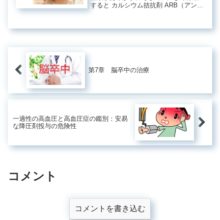
すると カルシウム拮抗剤 ARB（アンギ
オテンシンII受容体拮抗薬） ACE阻害
薬 利尿薬 βブロッカーこれらのうち、
副作用として咳（空咳）がみられるの
は、ACE阻害薬です...
第7章 脳卒中の治療
一過性の高血圧と高血圧症の鑑別：安易
な降圧剤投与の危険性
コメント
コメントを書き込む