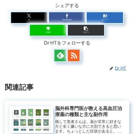
シェアする
X
Facebook
はてブ
LINE
コピー
Dr HTをフォローする
Dr HT
関連記事
脳外科専門医が教える高血圧治
薬
療薬の種類と主な副作用
概して患者さんは、薬が非常に好きな
方と全く嫌いな方に大別できると思い
ます。ちょっとした症状があると、