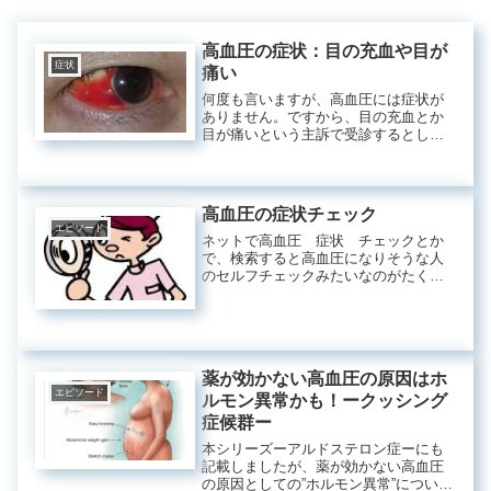
高血圧の症状：目の充血や目が
症状
痛い
何度も言いますが、高血圧には症状が
ありません。ですから、目の充血とか
目が痛いという主訴で受診するとした
ら眼科ということになります。目が赤
い：結膜下出血目の充血という場合
は、眼の白いところ（眼球結膜）に炎
症があって（結膜炎）血管が怒張した
高血圧の症状チェック
状態...
エピソード
ネットで高血圧 症状 チェックとか
で、検索すると高血圧になりそうな人
のセルフチェックみたいなのがたくさ
ん出てきた。 私は、医師として思い
ました。こんなのチェックしても何に
もならないなあ、と。そんなことする
前に、血圧計買ってきて、自宅できち
ん...
薬が効かない高血圧の原因はホ
エピソード
ルモン異常かも！ークッシング
症候群ー
本シリーズーアルドステロン症ーにも
記載しましたが、薬が効かない高血圧
の原因としての”ホルモン異常”について