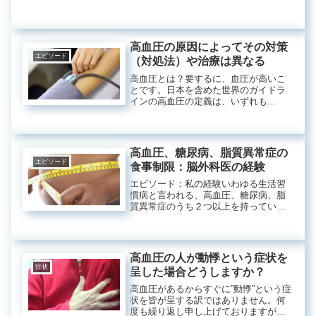
です。クッシング症候群(Cushing
syndrome)あまり聞き慣れない病名です
ね。副腎皮質から分泌されるステロイ
ドホルモンの１種...
高血圧の原因によってその対策
エピソード
（対処法）や治療は異なる
高血圧とは？要するに、血圧が高いこ
とです。日本を含めた世界のガイドラ
インの高血圧の定義は、いずれも
140/90mmHgです。では、この140は、
何か？これは、最高血圧（収縮期血圧
とも言います）と言って、心臓から血
液が押し出された時の動脈壁に...
高血圧、糖尿病、脂質異常症の
エピソード
食事制限：脳外科医の経験
エピソード：私の経験いわゆる生活習
慣病と言われる、高血圧、糖尿病、脂
質異常症のうち２つ以上を持っている
肥満症（BMI値＞２５）の方は、メタ
ボリックシンドロームと呼ばれます。
こういった人は、私の外来にもたくさ
ん来られますし、脳ドックをしても
高血圧の人が動悸という症状を
し...
症状
呈した場合どうしますか？
高血圧があるからすぐに”動悸”という症
状を皆が呈する訳ではありません。何
度も繰り返し申し上げておりますが、