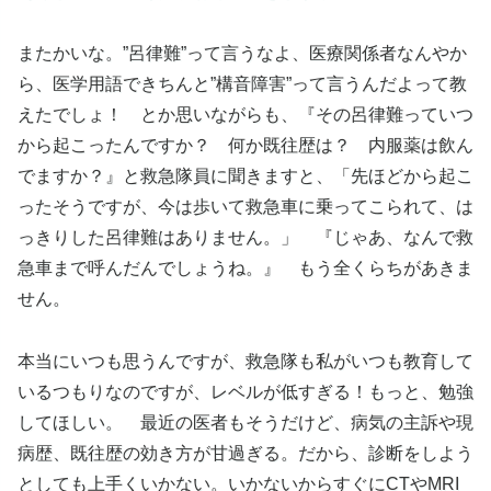
またかいな。”呂律難”って言うなよ、医療関係者なんやか
ら、医学用語できちんと”構音障害”って言うんだよって教
えたでしょ！ とか思いながらも、『その呂律難っていつ
から起こったんですか？ 何か既往歴は？ 内服薬は飲ん
でますか？』と救急隊員に聞きますと、「先ほどから起こ
ったそうですが、今は歩いて救急車に乗ってこられて、は
っきりした呂律難はありません。」 『じゃあ、なんで救
急車まで呼んだんでしょうね。』 もう全くらちがあきま
せん。
本当にいつも思うんですが、救急隊も私がいつも教育して
いるつもりなのですが、レベルが低すぎる！もっと、勉強
してほしい。 最近の医者もそうだけど、病気の主訴や現
病歴、既往歴の効き方が甘過ぎる。だから、診断をしよう
としても上手くいかない。いかないからすぐにCTやMRI