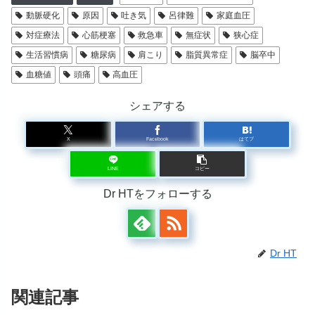
動脈硬化
原因
吐き気
呂律難
家庭血圧
対症療法
心筋梗塞
救急車
無症状
狭心症
生活習慣病
糖尿病
肩こり
脂質異常症
脳卒中
血糖値
頭痛
高血圧
シェアする
X
Facebook
はてブ
LINE
コピー
Dr HTをフォローする
Dr HT
関連記事