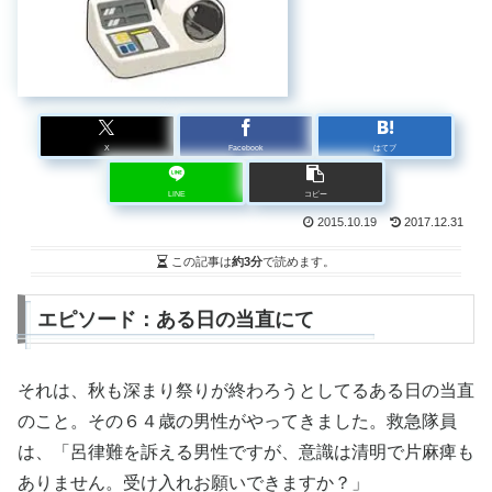
X
Facebook
はてブ
LINE
コピー
2015.10.19
2017.12.31
この記事は
約3分
で読めます。
エピソード：ある日の当直にて
それは、秋も深まり祭りが終わろうとしてるある日の当直
のこと。その６４歳の男性がやってきました。救急隊員
は、「呂律難を訴える男性ですが、意識は清明で片麻痺も
ありません。受け入れお願いできますか？」