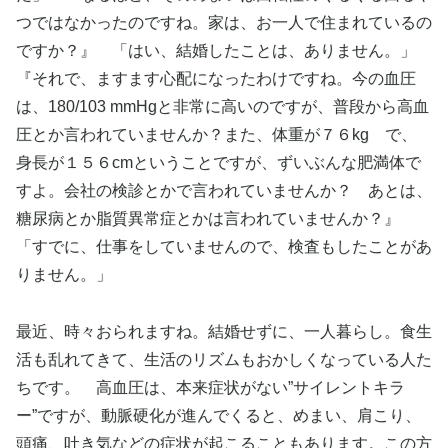
つではなかったのですね。家は、お一人で住まれているの
ですか？』 「はい、結婚したことは、ありません。」
『それで、ますます心配になったわけですね。今の血圧
は、180/103 mmHgと非常に高いのですが、普段から高血
圧とか言われていませんか？また、体重が７６kg で、
身長が１５６cmということですが、ずいぶんな肥満体で
すよ。会社の検診とかで言われていませんか？ あとは、
糖尿病とか脂質異常症とかは言われていませんか？』
「すでに、仕事をしていませんので、検査もしたことがあ
りません。」
最近、時々おられますね。結婚せずに、一人暮らし。食生
活も乱れてきて、生活のリズムもおかしくなっている人た
ちです。 高血圧は、本来症状がない”サイレントキラ
ー”ですが、動脈硬化が進んでくると、めまい、肩こり、
頭痛、吐き気などの症状が起こることもあります。この方