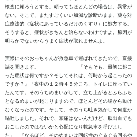
検査に頼ろうとする。頼ってもほとんどの場合は、異常が
ない。そこで、またすごくいい加減な診断のまま、薬を対
症療法的（症状にあっているだけのくすり）に処方する。
そうすると、症状がきちんと治らないわけですよ。原因が
明らかでないからうまく症状が取れませんよ。
実際にそのおっちゃんが救急車で運ばれてきたので、直接
話を聞きます。 『そもそも、最初に起こ
った症状は何ですか？そしてそれは、何時から起こったの
ですか？』「夜中の１２時４５分ころ、トイレに座ってい
たんです。そのうちめまいがして、立ち上がるとふらふら
となるめまいが起こりますので、ほとんどその場から動け
なくなったのです。そして、そのうち吐き気がして何度か
嘔吐しました。それで、頭痛はないんだけど、脳出血でも
おこしたのではないかと心配になり救急車を呼びまし
た」 『なるほど、そのめまいは回転性のぐるぐる回るや