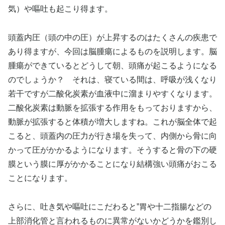
気）や嘔吐も起こり得ます。
頭蓋内圧（頭の中の圧）が上昇するのはたくさんの疾患で
あり得ますが、今回は脳腫瘍によるものを説明します。脳
腫瘍ができているとどうして朝、頭痛が起こるようになる
のでしょうか？ それは、寝ている間は、呼吸が浅くなり
若干ですが二酸化炭素が血液中に溜まりやすくなります。
二酸化炭素は動脈を拡張する作用をもっておりますから、
動脈が拡張すると体積が増大しますね。これが脳全体で起
こると、頭蓋内の圧力が行き場を失って、内側から骨に向
かって圧がかかるようになります。そうすると骨の下の硬
膜という膜に厚がかかることになり結構強い頭痛がおこる
ことになります。
さらに、吐き気や嘔吐にこだわると”胃や十二指腸などの
上部消化管と言われるものに異常がないかどうかを鑑別し