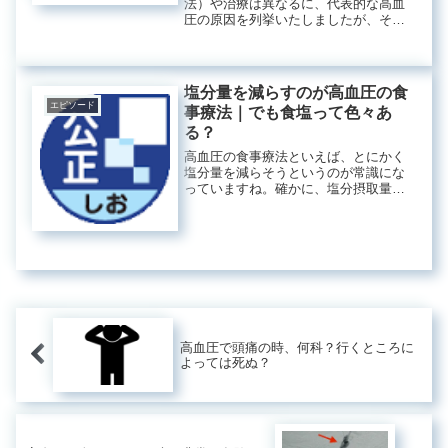
法）や治療は異なるに、代表的な高血
圧の原因を列挙いたしましたが、その
中でもホルモン異常が原因でおこるも
のが幾つかあります。 原発性アスドス
テロン症 クッシング症候群 褐色細胞腫
原発性アルドステロン症今日は、...
塩分量を減らすのが高血圧の食
エピソード
事療法｜でも食塩って色々あ
る？
高血圧の食事療法といえば、とにかく
塩分量を減らそうというのが常識にな
っていますね。確かに、塩分摂取量を
１g減らせば血圧が1mmHg下がるとも
言われます。そして、塩分の最も多く
含まれる食品として”ラーメン”が挙げら
れます。このことは以前のブロ...
高血圧で頭痛の時、何科？行くところに
よっては死ぬ？