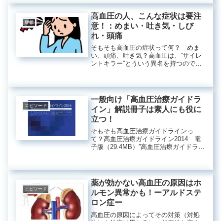
ね。副腎皮質から分泌されるステロイ
ドホルモンの１種...
高血圧の人、こんな症状は要注
症状
意！：めまい・吐き気・しび
れ・頭痛
そもそも高血圧の症状って何？ めま
い、頭痛、吐き気？高血圧は、”サイレ
ントキラー”とういう異名を持つのでし
たね。すなわち、高血圧は症状がない
のです。しかし、これは高血圧がひど
くない場合であって、末期の高血圧
では当然症状が出るようになります...
一般向け「高血圧治療ガイドラ
エピソード
イン」解説冊子は素人にも役に
立つ！
そもそも高血圧治療ガイドラインっ
て？高血圧治療ガイドライン2014 電
子版（29.4MB）”高血圧治療ガイドライ
ン2014”の”刊行によせて”には、このよ
うに記載してあります。現在、わが国
の高血圧人口は、約４３００万人と推
定されています。高...
薬が効かない高血圧の原因はホ
エピソード
ルモン異常かも！ーアルドステ
ロン症ー
高血圧の原因によってその対策（対処