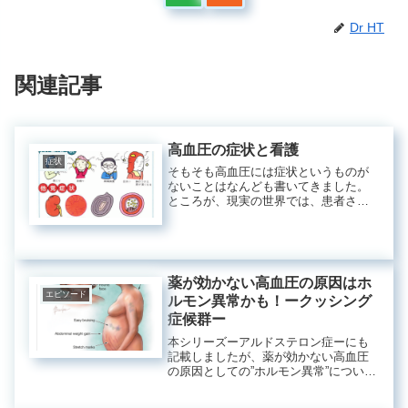
Dr HT
関連記事
高血圧の症状と看護
症状
そもそも高血圧には症状というものが
ないことはなんども書いてきました。
ところが、現実の世界では、患者さん
も看護師さんも介護人も皆、「先生血
圧が高いのですがどうしましょう
か？」と尋ねられますし、「頭痛がし
てめまいがして、血圧が200mmHgを
超...
薬が効かない高血圧の原因はホ
エピソード
ルモン異常かも！ークッシング
症候群ー
本シリーズーアルドステロン症ーにも
記載しましたが、薬が効かない高血圧
の原因としての”ホルモン異常”について
です。クッシング症候群(Cushing
syndrome)あまり聞き慣れない病名です