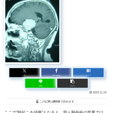
X
Facebook
はてブ
LINE
コピー
2015.11.23
この記事は
約3分
で読めます。
ここで”朝起こる頭痛”となると、我々脳外科の世界では、