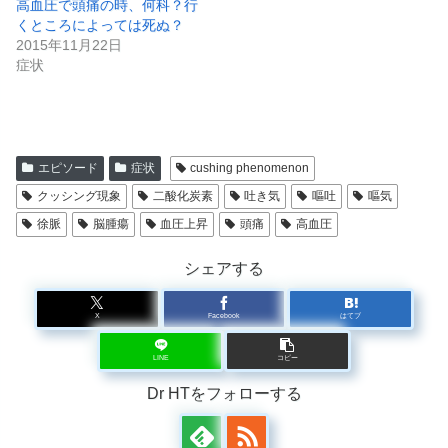
高血圧で頭痛の時、何科？行
くところによっては死ぬ？
2015年11月22日
症状
エピソード
症状
cushing phenomenon
クッシング現象
二酸化炭素
吐き気
嘔吐
嘔気
徐脈
脳腫瘍
血圧上昇
頭痛
高血圧
シェアする
X
Facebook
はてブ
LINE
コピー
Dr HTをフォローする