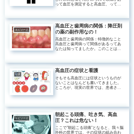
って血圧を測定すると高血圧、ってい
うか血圧が正常値よりも高かった場
合。これを高血圧と呼んで良いのでし
ょうか？ 極めて専門的な質問です。
一般人は（血圧が高い）＝（高血圧）
高血圧と歯周病の関係：降圧剤
って...
エピソード
の薬の副作用なの！
高血圧と歯周病の関係：特徴的なこと
高血圧と歯周病って関係があるってあ
なたは知ってましたか。このことは、
内科の医師でも意外と知らないかもし
れません。高血圧の人には次のような
特徴があります。 降圧剤の中でもほと
んどのカルシウム拮抗薬（アダラー
高血圧の症状と看護
ト...
症状
そもそも高血圧には症状というものが
ないことはなんども書いてきました。
ところが、現実の世界では、患者さん
も看護師さんも介護人も皆、「先生血
圧が高いのですがどうしましょう
か？」と尋ねられますし、「頭痛がし
てめまいがして、血圧が200mmHgを
超...
朝起こる頭痛、吐き気、高血
エピソード
圧？これは危ない！
ここで”朝起こる頭痛”となると、我々脳
外科の世界では、その症状の組み合わ