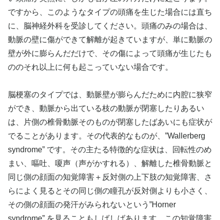
ですから、このようなタイプの頭痛を生じた場合には直ち
に、脳神経外科を受診してください。頭痛のみの場合は、
動脈の壁に傷ができて解離が起きていますが、単に動脈の
壁が外に膨らんだだけで、その傷によって頭痛が生じたも
ののそれ以上に何も起こっていない場合です。
脳梗塞のタイプでは、動脈壁が膨らんだために内腔に狭窄
ができ、動脈から出ている枝の動脈が閉塞したりあるい
は、片側の椎骨動脈そのものが閉塞したばあいにも症状が
でることがあります。その代表的なものが、”Wallerberg
syndrome” です。その主たる特徴的な症状は、回転性のめ
まい、嘔吐、嗄声（声がかすれる）、解離した椎骨動脈と
同じ側の顔面の知覚障害＋反対側の上下肢の知覚障害、さ
らによく見るとその同じ側の瞳孔が反対側よりも小さく、
その側の顔面の発汗がみられないという”Horner
syndrome” を見ることもしばしばあります。この知覚障害