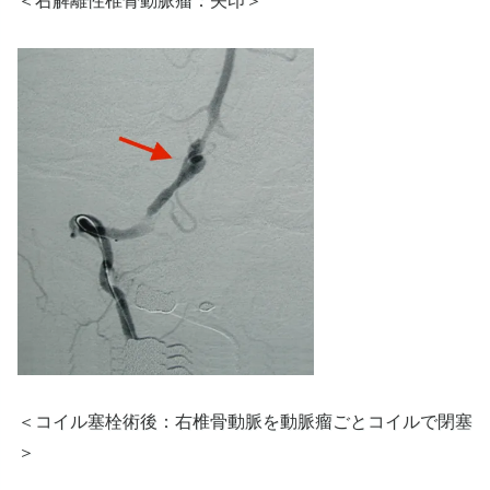
＜右解離性椎骨動脈瘤：矢印＞
＜コイル塞栓術後：右椎骨動脈を動脈瘤ごとコイルで閉塞
＞