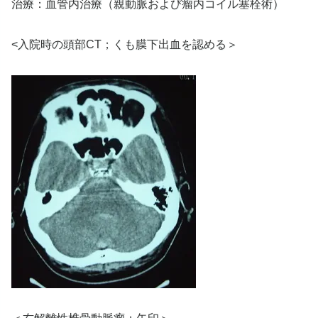
治療：血管内治療（親動脈および瘤内コイル塞栓術）
<入院時の頭部CT；くも膜下出血を認める＞