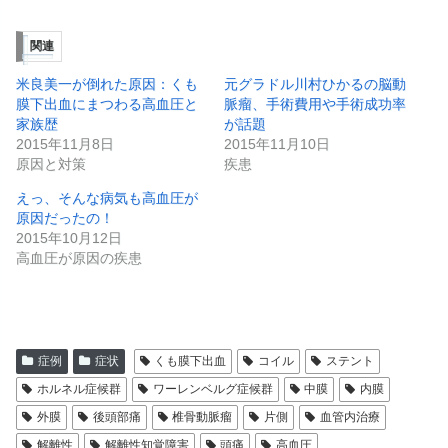
関連
米良美一が倒れた原因：くも
元グラドル川村ひかるの脳動
膜下出血にまつわる高血圧と
脈瘤、手術費用や手術成功率
家族歴
が話題
2015年11月8日
2015年11月10日
原因と対策
疾患
えっ、そんな病気も高血圧が
原因だったの！
2015年10月12日
高血圧が原因の疾患
症例
症状
くも膜下出血
コイル
ステント
ホルネル症候群
ワーレンベルグ症候群
中膜
内膜
外膜
後頭部痛
椎骨動脈瘤
片側
血管内治療
解離性
解離性知覚障害
頭痛
高血圧