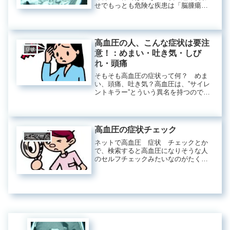
せでもっとも危険な疾患は「脳腫瘍」
です。このブログは、"高血圧”に特化し
ているサイトですが、高血圧以外の他
の疾患のこともきちんと、お話しして
おく必要があると思います。高...
高血圧の人、こんな症状は要注
症状
意！：めまい・吐き気・しび
れ・頭痛
そもそも高血圧の症状って何？ めま
い、頭痛、吐き気？高血圧は、”サイレ
ントキラー”とういう異名を持つのでし
たね。すなわち、高血圧は症状がない
のです。しかし、これは高血圧がひど
くない場合であって、末期の高血圧
では当然症状が出るようになります...
高血圧の症状チェック
エピソード
ネットで高血圧 症状 チェックとか
で、検索すると高血圧になりそうな人
のセルフチェックみたいなのがたくさ
ん出てきた。 私は、医師として思い
ました。こんなのチェックしても何に
もならないなあ、と。そんなことする
前に、血圧計買ってきて、自宅できち
ん...