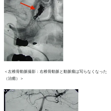
＜左椎骨動脈撮影：右椎骨動脈と動脈瘤は写らなくなった
（治癒）＞