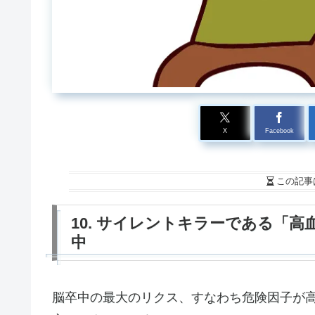
X
Facebook
この記事
10. サイレントキラーである「
中
脳卒中の最大のリクス、すなわち危険因子が