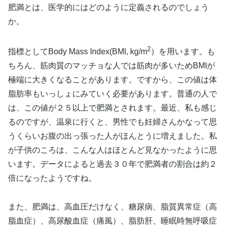
肥満とは、医学的にはどのように定義されるのでしょう
か。
2
指標としてBody Mass Index(BMI, kg/m
）を用います。も
ちろん、筋肉質のマッチョな人では筋肉が多いためBMIが
極端に大きくなることがあります。ですから、この値は体
脂肪率もいっしょにみていく必要があります。普通の人で
は、この値が２５以上で肥満とされます。最近、私も感じ
るのですが、温泉に行くと、男性でも妊婦さんかなって思
うくらいお腹の出っ張った人がほんとうに増えました。私
が子供のころは、こんな人はほとんど見なかったように思
います。データによると過去３０年で肥満者の割合は約２
倍になったようですね。
また、肥満は、高血圧だけなく、糖尿病、脂質異常症（高
脂血症）、高尿酸血症（痛風）、脂肪肝、睡眠時無呼吸症