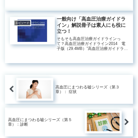
やっていると１冊の本が書けてしまい
ますので、簡単に説明しますね。ま
ず、患者さんの人としての印象、意
識、顔貌、歩き方、しゃべり方、とい
一般向け「高血圧治療ガイドラ
った全体...
エピソード
イン」解説冊子は素人にも役に
立つ！
そもそも高血圧治療ガイドラインっ
て？高血圧治療ガイドライン2014 電
子版（29.4MB）”高血圧治療ガイドライ
ン2014”の”刊行によせて”には、このよ
うに記載してあります。現在、わが国
の高血圧人口は、約４３００万人と推
定されています。高...
高血圧にまつわる嘘シリーズ（第３
章）： 症状
高血圧にまつわる嘘シリーズ（第５
章）：診断