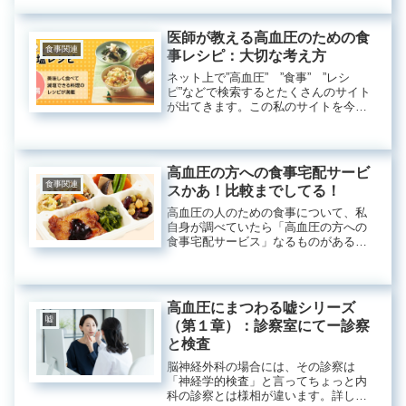
と言うことになります。私は、外科医
師で...
医師が教える高血圧のための食
食事関連
事レシピ：大切な考え方
ネット上で”高血圧” ”食事” ”レシ
ピ”などで検索するとたくさんのサイト
が出てきます。この私のサイトを今見
ているあなたも、おそらくは検索して
ご訪問していただいているものと思い
ます。このサイトは、脳神経外科専門
医が患者さんや一般の方への啓発...
高血圧の方への食事宅配サービ
食事関連
スかあ！比較までしてる！
高血圧の人のための食事について、私
自身が調べていたら「高血圧の方への
食事宅配サービス」なるものがあるこ
とを初めて知りました。その昔、普通
に食事の宅配サービスっていうのが出
現した時には、「おお、便利なものが
できた。」って思ってました。その頃
高血圧にまつわる嘘シリーズ
は...
嘘
（第１章）：診察室にてー診察
と検査
脳神経外科の場合には、その診察は
「神経学的検査」と言ってちょっと内
科の診察とは様相が違います。詳しく