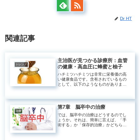
Dr HT
関連記事
主治医が見つかる診療所：血管
トレンド
の健康・高血圧に蜂蜜と柚子
ハチミツハチミツは非常に栄養価の高
い健康食品です。含有されているもの
として、以下のようなものがありま
す。ビタミンビタミンB１・B２・B６
葉酸ニコチン酸パントテン酸ビタミンC
ビタミンKビオチンミネラルカリウムを
多く含むナトリウムカルシウムマグ...
第7章 脳卒中の治療
治療
では、脳卒中の治療はどうするのでし
ょうか。それは、簡単に言えば、「手
術する」か「保存的治療」かどちらか
です。私たち医師はよく「保存的治
療」って言いますが、これは要するに
点滴などの薬を使って様子をみるだけ