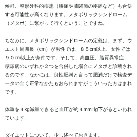
候群、整形外科的疾患（腰痛や膝関節の疼痛など）も合併
する可能性が高くなります。メタボリックシンドローム
（メタボ）に繫がって行くということですね。
ちなみに、メタボリックシンドロームの定義は、まず、ウ
エスト周囲長（cm）が男性では、８５cm以上、女性では
９０cm以上が条件です。そして、高血圧、脂質異常症、
糖尿病のいずれか２つを合併した場合にメタボと診断され
るのです。なかには、良性肥満と言って肥満だけで検査デ
ータの全く正常なかたもおられますがこういった方はまれ
です。
体重を４kg減量できると血圧が約４mmHg下がるといわれ
ています。
ダイエットについて、少し述べておきます。