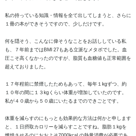
私の持っている知識・情報を全て出してしまうと、さらに
１冊の本ができそうですので、少しだけです。
何を隠そう、こんなに偉そうなことをお話ししている私
も、７年前まではBMI 27もある立派なメタボでした。血
圧こそ高くなかったのですが、脂質も血糖値も正常範囲を
超えておりました。
１７年程前に禁煙したためもあって、毎年１kgずつ、約
１０年の間に１３kgくらい体重が増加していたのです。
私が４０歳から５０歳にいたるまでのできごとです。
体重を減らすのにもっとも効果的な方法は何かと申します
と、１日摂取カロリーを減らすことですね。脂肪１kgを
燃焼させるのにおおよそ7000kcal の熱量消費が必要であ