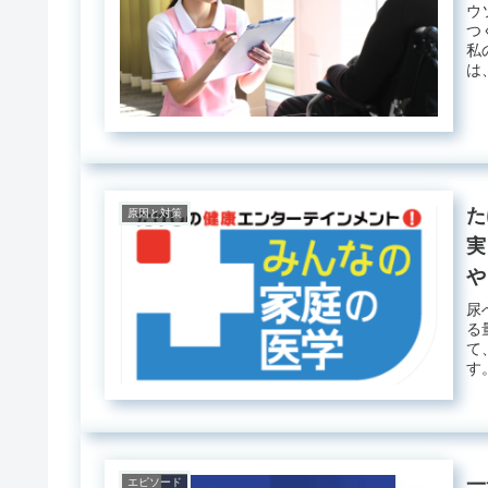
ウ
つ
私
は
て..
た
原因と対策
実
や
尿
る
て
す
進..
一
エピソード