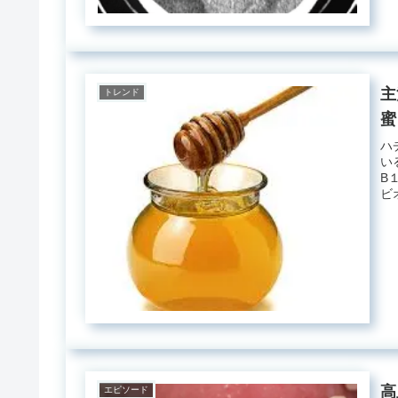
主
トレンド
蜜
ハ
い
B
ビ
高
エピソード