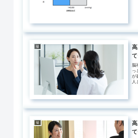
高
嘘
て
脳
っ
が
人
体..
高
嘘
て