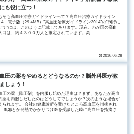
にも役に立つ！
もそも高血圧治療ガイドラインって？高血圧治療ガイドライン
014 電子版（29.4MB）”高血圧治療ガイドライン2014”の”刊行に
せて”には、このように記載してあります。現在、わが国の高血
人口は、約４３００万人と推定されています。高...
2016.06.28
血圧の薬をやめるとどうなるのか？脳外科医が教
ましょう！
血圧の薬（降圧剤）を内服し始めた理由は？まず、あなたが高血
の薬を内服しだしたのはどうしてでしょうか？次のような場合が
えられます。 会社の健康診断を受けたところ高血圧を指摘され
。 風邪とか発熱でかかりつけ医を受診した時に高血圧を指摘さ...