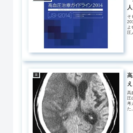
人
そ
2
よ
圧
高
薬
え
高
圧
考
た