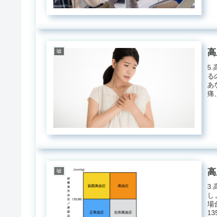
高
嘘
5
る
あ
痛
切..
高
嘘
3
し
場
1