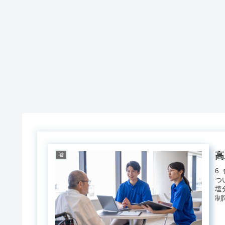
高
嘘
6
つ
塩
制