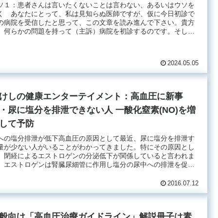
ソ１：患者さんは言いたくないことは言わない、あるいはウソを
く あなたにとって、私は見知らぬ医師ですが、仮に今日初診で
の病院を受信したと思って、この文章を読み進んで下さい。貴方
、何らかの問題を持って（主訴）病院を初診するのです。そし
.
2024.05.05
けしの健康エンターテイメント：高血圧に新事
・尿に塩分を排泄できない人 一酸化窒素(NO)を増
して予防
への塩分排泄が低下高血圧の原因として最近、尿に塩分を排泄す
量が少ない人がいることがわかってきました。特にその原因とし
、閉経によるエストロゲンの分泌低下が関係していると言われま
。エストロゲンは腎臓尿細管に作用し塩分の尿中への排泄を促
.
2016.07.12
般向け「高血圧治療ガイドライン」解説冊子は素