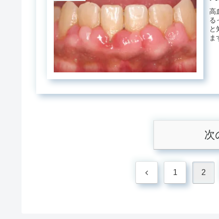
高
る
と
ま
次
前
1
2
へ